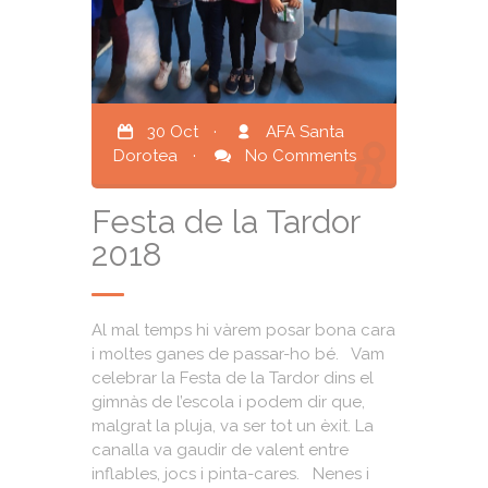
30 Oct
·
AFA Santa
Dorotea
·
No Comments
Festa de la Tardor
2018
Al mal temps hi vàrem posar bona cara
i moltes ganes de passar-ho bé. Vam
celebrar la Festa de la Tardor dins el
gimnàs de l’escola i podem dir que,
malgrat la pluja, va ser tot un èxit. La
canalla va gaudir de valent entre
inflables, jocs i pinta-cares. Nenes i